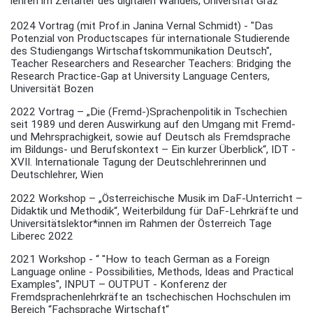
lehren im Zeitalter des digitalen Wandels, Universität Graz
2024 Vortrag (mit Prof.in Janina Vernal Schmidt) - "Das
Potenzial von Productscapes für internationale Studierende
des Studiengangs Wirtschaftskommunikation Deutsch",
Teacher Researchers and Researcher Teachers: Bridging the
Research Practice-Gap at University Language Centers,
Universität Bozen
2022 Vortrag – „Die (Fremd-)Sprachenpolitik in Tschechien
seit 1989 und deren Auswirkung auf den Umgang mit Fremd-
und Mehrsprachigkeit, sowie auf Deutsch als Fremdsprache
im Bildungs- und Berufskontext – Ein kurzer Überblick“, IDT -
XVII. Internationale Tagung der Deutschlehrerinnen und
Deutschlehrer, Wien
2022 Workshop – „Österreichische Musik im DaF-Unterricht –
Didaktik und Methodik“, Weiterbildung für DaF-Lehrkräfte und
Universitätslektor*innen im Rahmen der Österreich Tage
Liberec 2022
2021 Workshop - “ "How to teach German as a Foreign
Language online - Possibilities, Methods, Ideas and Practical
Examples", INPUT – OUTPUT - Konferenz der
Fremdsprachenlehrkräfte an tschechischen Hochschulen im
Bereich “Fachsprache Wirtschaft“